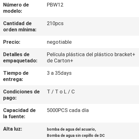
Número de
PBW12
modelo:
CONTROL
Cantidad de
210pcs
DE
orden mínima:
CALIDAD
Precio:
negotiable
ÉNTRENOS
Detalles de
Película plástica del plástico bracket+
empaquetado:
de Carton+
EN
Tiempo de
3 a 35days
CONTACTO
entrega:
CON
Condiciones de
T / T o L / C
pago:
NOTICIAS
Capacidad de
5000PCS cada día
la fuente:
MAPA
Alta luz:
,
bomba de agua del acuario
DEL
Bomba de agua sin cepillo de DC