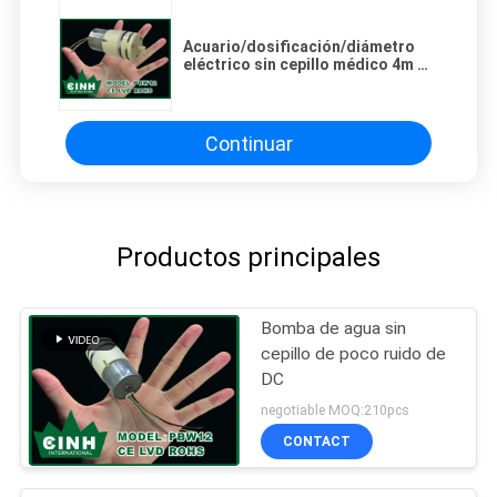
Acuario/dosificación/diámetro
eléctrico sin cepillo médico 4m m
de las bombas de aceite de la
bomba de agua de DC
Continuar
Productos principales
Bomba de agua sin
cepillo de poco ruido de
DC
negotiable MOQ:210pcs
CONTACT