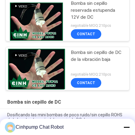
Bomba sin cepillo
reservada estupenda
12V de DC
negotiable MOQ:210pcs
CONTACT
Bomba sin cepillo de DC
de la vibración baja
negotiable MOQ:210pcs
CONTACT
Bomba sin cepillo de DC
Dosificando las mini bombas de poco ruido/sin cepillo ROHS
de la bomba de vacío del acuario de DC de agua
Cinhpump Chat Robot
Bomba sin cepillo de alta presión DC12V DC24V, bomba de DC