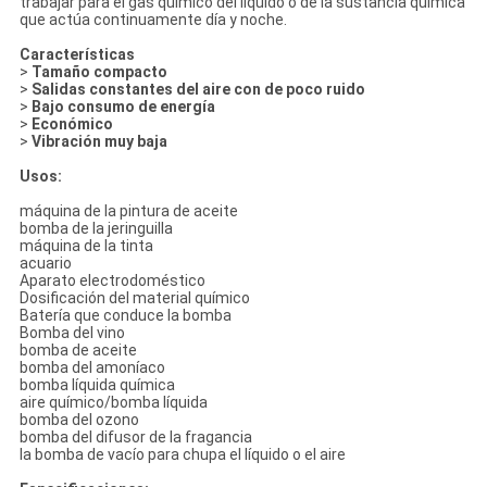
trabajar para el gas químico del líquido o de la sustancia química
que actúa continuamente día y noche.
Características
>
Tamaño compacto
>
Salidas constantes del aire con de poco ruido
>
Bajo consumo de energía
>
Económico
>
Vibración muy baja
Usos:
máquina de la pintura de aceite
bomba de la jeringuilla
máquina de la tinta
acuario
Aparato electrodoméstico
Dosificación del material químico
Batería que conduce la bomba
Bomba del vino
bomba de aceite
bomba del amoníaco
bomba líquida química
aire químico/bomba líquida
bomba del ozono
bomba del difusor de la fragancia
la bomba de vacío para chupa el líquido o el aire