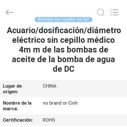
2026
Cinh
group
co.,limited.
All
Bomba sin cepillo de DC
Rights
Reserved.
Acuario/dosificación/diámetro
HOGAR
eléctrico sin cepillo médico
PRODUCTOS
4m m de las bombas de
aceite de la bomba de agua
SOBRE
de DC
NOSOTROS
Lugar de
CHINA
origen:
VIAJE
DE
Nombre de la
no brand or Cinh
marca:
LA
Certificación:
ROHS
FÁBRICA