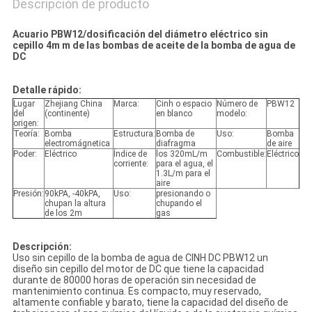
Descripción de producto
Acuario PBW12/dosificación del diámetro eléctrico sin
cepillo 4m m de las bombas de aceite de la bomba de agua de
DC
Detalle rápido:
Lugar
Zhejiang China
Marca:
Cinh o espacio
Número de
PBW12
del
(continente)
en blanco
modelo:
origen:
Teoría:
Bomba
Estructura:
Bomba de
Uso:
Bomba
electromágnetica
diafragma
de aire
Poder:
Eléctrico
Índice de
los 320mL/m
Combustible:
Eléctrico
corriente:
para el agua, el
1.3L/m para el
aire
Presión:
90kPA, -40kPA,
Uso:
presionando o
chupan la altura
chupando el
de los 2m
gas
Descripción:
Uso sin cepillo de la bomba de agua de CINH DC PBW12 un
diseño sin cepillo del motor de DC que tiene la capacidad
durante de 80000 horas de operación sin necesidad de
mantenimiento continua. Es compacto, muy reservado,
altamente confiable y barato, tiene la capacidad del diseño de