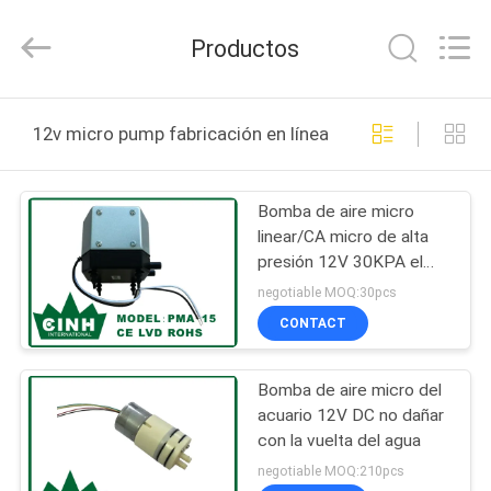
2026
Cinh
group
Productos
co.,limited.
All
Rights
Reserved.
HOGAR
12v micro pump fabricación en línea
PRODUCTOS
Bomba de aire micro
linear/CA micro de alta
SOBRE
presión 12V 30KPA el
NOSOTROS
15L/M de la bomba
negotiable MOQ:30pcs
CONTACT
VIAJE
Bomba de aire micro del
DE
acuario 12V DC no dañar
LA
con la vuelta del agua
FÁBRICA
negotiable MOQ:210pcs