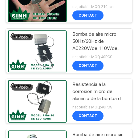
negotiable MOQ:210pcs
SITIO
CONTACT
PRIVACY
Bomba de aire micro
POLICY
50Hz/60Hz de
AC220V/de 110V/de
24V/de 12V con el bajo
negotiable MOQ:40PCS
consumo de energía
CONTACT
Resistencia a la
corrosión micro de
aluminio de la bomba de
aire del color gris y negro
negotiable MOQ:40PCS
12v
CONTACT
Bomba de aire micro sin