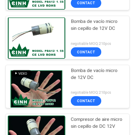
CONTACT
CONTROL
Bomba de vacío micro
DE
sin cepillo de 12V DC
CALIDAD
negotiable MOQ:210pcs
ÉNTRENOS
CONTACT
EN
Bomba de vacío micro
CONTACTO
de 12V DC
CON
negotiable MOQ:210pcs
CONTACT
NOTICIAS
Compresor de aire micro
MAPA
sin cepillo de DC 12V
DEL