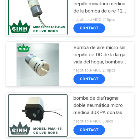
cepillo miniatura médica
de la bomba de aire 12V
DC Diphragm
negotiable MOQ:210pcs
CONTACT
Bomba de aire micro sin
cepillo de DC de la larga
vida del hogar, bombas
de aire miniatura 240mA
negotiable MOQ:210pcs
CONTACT
bomba de diafragma
doble neumática micro
médica 30KPA con las
válvulas del ornitorrinco
negotiable MOQ:30pcs
el 15L/M
CONTACT